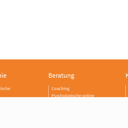
hie
Beratung
ische
Coaching
Psychologische online
he Osteopathie
Beratung
le Therapie
Systemische Sexualberatung
Resilienz