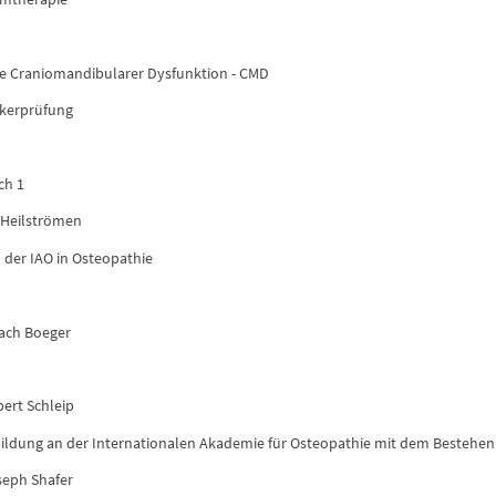
e Craniomandibularer Dysfunktion - CMD
ikerprüfung
ch 1
 Heilströmen
 der IAO in Osteopathie
ach Boeger
bert Schleip
ildung an der Internationalen Akademie für Osteopathie mit dem Bestehe
seph Shafer