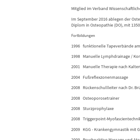
Mitglied im Verband Wissenschaftlic
Im September 2016 ablegen der Osteo
Diplom in Osteopathie (DO), mit 1350
Fortbildungen
1996 funktionelle Tapeverbände a
1998 Manuelle Lymphdrainage / Komp
2001 Manuelle Therapie nach Kalte
2004 Fußreflexzonenmassage
2008 Rückenschullleiter nach Dr. Br
2008 Osteoporosetrainer
2008 Sturzprophylaxe
2008 Triggerpoint-Myofascientechn
2009 KGG - Krankengymnastik mit G
2009 Psychoaktive Massage und At