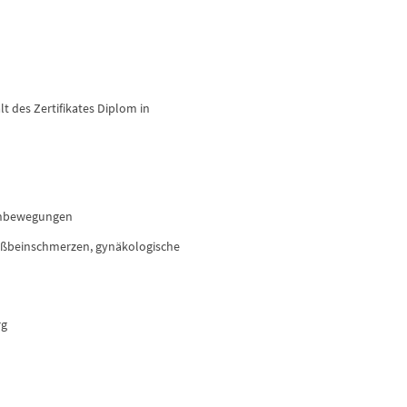
 des Zertifikates Diplom in
genbewegungen
eißbeinschmerzen, gynäkologische
rg