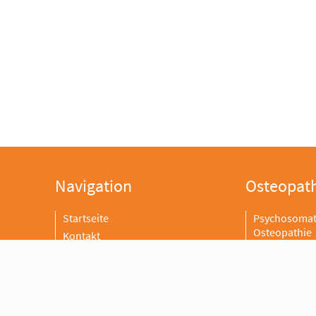
Navigation
Osteopat
Startseite
Psychosomat
Osteopathie
Kontakt
Gynäkologisc
Anfahrt zur Praxis
Cranio Sacra
Sitemap
Impressum
Datenschutz