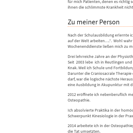
für mich Patienten, denen es richtig
ihnen die schlimmste Krankheit nic
Zu meiner Person
Nach der Schulausbildung erlernte 
auf der Welt arbeiten….“. Wohl wahr 
Wochenenddienste ließen mich zu m
Drei lehrreiche Jahre an der Physio
Seit 2003 lebe ich in Reutlingen und
Knak. Weil ich Schule und Fortbildun
Darunter die Craniosacrale Therapie 
darf, war die logische nächste Herau
eine Ausbildung in Akupunktur mit 
2012 eröffnete ich nebenberuflich m
Osteopathie.
Ich absolvierte Praktika in der homö
Schwerpunkt Kinesiologie in der Praxi
2014 arbeitete ich in der Osteopathi
die Tat umsetzten.