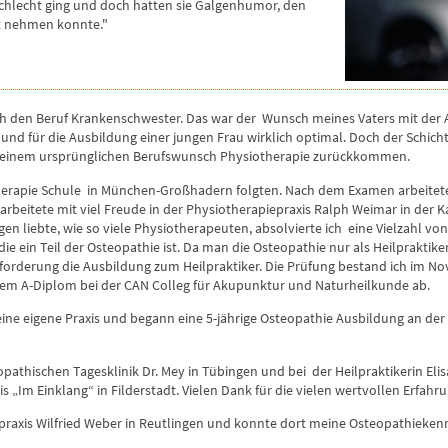
 schlecht ging und doch hatten sie Galgenhumor, den
ht nehmen konnte."
ich den Beruf Krankenschwester. Das war der Wunsch meines Vaters mit der
und für die Ausbildung einer jungen Frau wirklich optimal. Doch der Schich
einem ursprünglichen Berufswunsch Physiotherapie zurückkommen.
therapie Schule in München-Großhadern folgten. Nach dem Examen arbeitete 
 arbeitete mit viel Freude in der Physiotherapiepraxis Ralph Weimar in der K
gen liebte, wie so viele Physiotherapeuten, absolvierte ich eine Vielzahl v
die ein Teil der Osteopathie ist. Da man die Osteopathie nur als Heilpraktik
sforderung die Ausbildung zum Heilpraktiker. Die Prüfung bestand ich im N
dem A-Diplom bei der CAN Colleg für Akupunktur und Naturheilkunde ab.
eine eigene Praxis und begann eine 5-jährige Osteopathie Ausbildung an der
opathischen Tagesklinik Dr. Mey in Tübingen und bei der Heilpraktikerin El
s „Im Einklang“ in Filderstadt. Vielen Dank für die vielen wertvollen Erfahr
epraxis Wilfried Weber in Reutlingen und konnte dort meine Osteopathieken