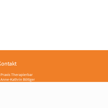
Kontakt
Praxis Therapierbar
Anne-Kathrin Böttger
Kaiserstrasse 59
72764 Reutlingen
Telefon 07121-1360321
oder 0163-7449831