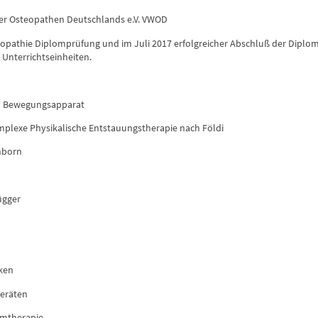
her Osteopathen Deutschlands e.V. VWOD
pathie Diplomprüfung und im Juli 2017 erfolgreicher Abschluß der Diploma
 Unterrichtseinheiten.
m Bewegungsapparat
lexe Physikalische Entstauungstherapie nach Földi
nborn
ügger
iken
eräten
emtherapie