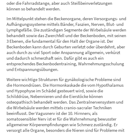
oder die Fahrradstange, aber auch Steißbeinverletzungen
können so behandelt werden.
Im Mittelpunkt stehen die Beckenorgane, deren Versorgungs- und
Aufhängungssysteme mittels Bänder, Faszien, Nerven, Blut- und
Lymphgefäße. Die zuständigen Segmente der Wirbelsäule werden
behandelt sowie das Zwerchfell und der Beckenboden, mit seinen
3 Ebenen, die fundamental für den Halt der Organe ist. Der
Beckenboden kann durch Geburten verletzt oder überdehnt, aber
auch durch zu viel Sport oder Anspannung allgemein, verkürzt
und dadurch schmerzhaft sein. Dafür gibt es auch ein
entsprechendes Beckenbodentraining, Wahrnehmungsschulung
und Entspannungsübungen.
Weitere wichtige Strukturen für gynäkologische Probleme sind
die Hormondrüsen. Die Hormonkaskade die vom Hypothalamus
und Hypophyse im Schädel gesteuert wird, sowie die
Schilddrüse, Nebennieren und die Eierstöcke können
osteopathisch behandelt werden. Das Zentralnervensystem und
die Wirbelsäule werden mittels cranio-sacraler Techniken
beeinflusst. Der Vagusnerv ist der 10. Hirnnerv, als
somatosensibler Nerv ist er für die Wahrnehmung bewusster
allgemeiner Körperempfindungen wie Schmerz zuständig. Er
versorgt alle Organe, besonders die Nieren sind für Probleme mit